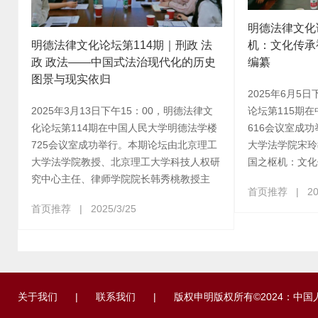
明德法律文化
明德法律文化论坛第114期｜刑政 法
机：文化传承
政 政法——中国式法治现代化的历史
编纂
图景与现实依归
2025年6月5
2025年3月13日下午15：00，明德法律文
论坛第115期
化论坛第114期在中国人民大学明德法学楼
616会议室成
725会议室成功举行。本期论坛由北京理工
大学法学院宋玲
大学法学院教授、北京理工大学科技人权研
国之枢机：文化
究中心主任、律师学院院长韩秀桃教授主
首页推荐
|
20
首页推荐
|
2025/3/25
关于我们
|
联系我们
|
版权申明
版权所有©2024：